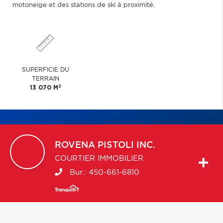
motoneige et des stations de ski à proximité.
SUPERFICIE DU
TERRAIN
2
13 070 M
ROVENA
PISTOLI INC.
COURTIER IMMOBILIER
Bur.:
450-661-6810