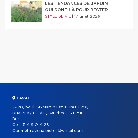
LES TENDANCES DE JARDIN
QUI SONT LÀ POUR RESTER
STYLE DE VIE
|
17 juillet 2026
LAVAL
2820, boul. St-Martin Est, Bureau 201,
Duvernay (Laval), Québec, H7E 5A1
Bur.:
Cell.:
514 910-4128
Courriel:
rovena.pistoli@gmail.com